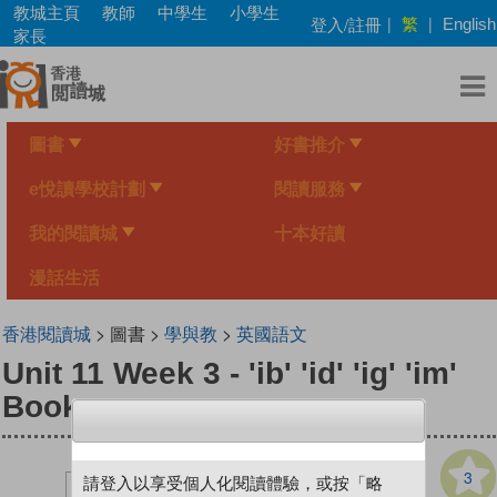
Skip
教城主頁
教師
中學生
小學生
繁
登入/註冊
|
|
English
to
家長
main
content
圖書
好書推介
e悅讀學校計劃
閱讀服務
我的閱讀城
十本好讀
漫話生活
香港閱讀城
> 圖書 >
學與教
>
英國語文
Unit 11 Week 3 - 'ib' 'id' 'ig' 'im'
Book
3
請登入以享受個人化閱讀體驗，或按「略