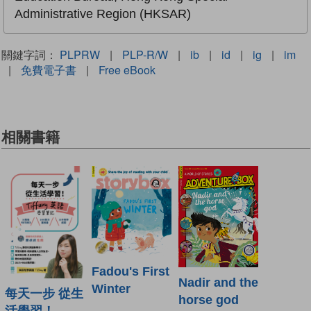
Administrative Region (HKSAR)
關鍵字詞：
PLPRW
|
PLP-R/W
|
ib
|
id
|
ig
|
im
|
免費電子書
|
Free eBook
相關書籍
Fadou's First
Nadir and the
Winter
每天一步 從生
horse god
活學習！