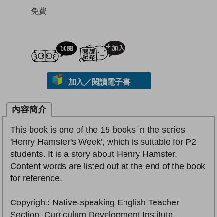
免費
試閲
加入閱讀紀錄
加入／閱讀電子書
內容簡介
This book is one of the 15 books in the series
'Henry Hamster's Week', which is suitable for P2
students. It is a story about Henry Hamster.
Content words are listed out at the end of the book
for reference.
Copyright: Native-speaking English Teacher
Section, Curriculum Development Institute,