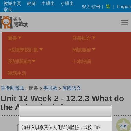
Skip
教城主頁
教師
中學生
小學生
繁
登入/註冊
|
|
English
to
家長
main
content
圖書
好書推介
e悅讀學校計劃
閱讀服務
我的閱讀城
十本好讀
漫話生活
香港閱讀城
> 圖書 >
學與教
>
英國語文
Unit 12 Week 2 - 12.2.3 What do
the Animals do?
4.8
請登入以享受個人化閱讀體驗，或按「略