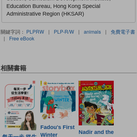
Education Bureau, Hong Kong Special
Administrative Region (HKSAR)
關鍵字詞：
PLPRW
|
PLP-R/W
|
animals
|
免費電子書
|
Free eBook
相關書籍
Fadou's First
Nadir and the
Winter
每天一步 從生