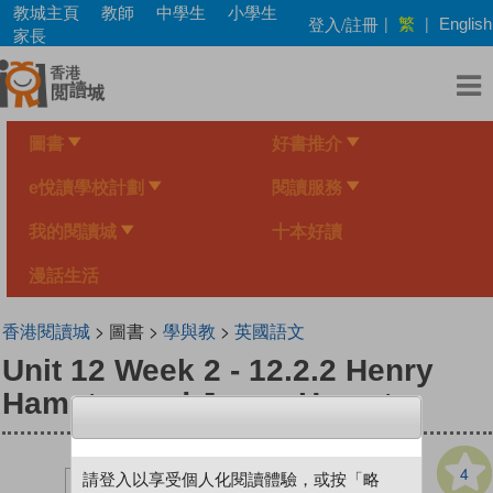
Skip
教城主頁
教師
中學生
小學生
繁
登入/註冊
|
|
English
to
家長
main
content
圖書
好書推介
e悅讀學校計劃
閱讀服務
我的閱讀城
十本好讀
漫話生活
香港閱讀城
> 圖書 >
學與教
>
英國語文
Unit 12 Week 2 - 12.2.2 Henry
Hamster and Jenny Hamster
4
請登入以享受個人化閱讀體驗，或按「略