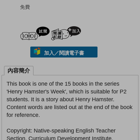
免費
試閲
加入閱讀紀錄
加入／閱讀電子書
內容簡介
This book is one of the 15 books in the series
'Henry Hamster's Week', which is suitable for P2
students. It is a story about Henry Hamster.
Content words are listed out at the end of the book
for reference.
Copyright: Native-speaking English Teacher
Section, Curriculum Development Institute,