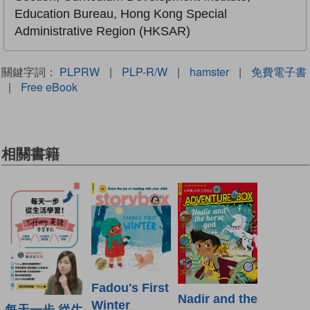
Education Bureau, Hong Kong Special
Administrative Region (HKSAR)
關鍵字詞：
PLPRW
|
PLP-R/W
|
hamster
|
免費電子書
|
Free eBook
相關書籍
Fadou's First
Nadir and the
Winter
每天一步 從生