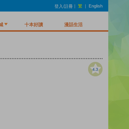
繁
登入/註冊
|
|
English
城
十本好讀
漫話生活
4.3