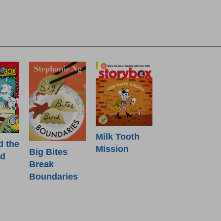
Milk Tooth
d the
Mission
Big Bites
od
Break
Boundaries