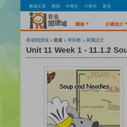
Skip
教城主頁
教師
中學生
小學生
家長
to
main
content
圖書
好書推介
香港閱讀城
> 圖書 >
學與教
>
英國語文
Unit 11 Week 1 - 11.1.2 S