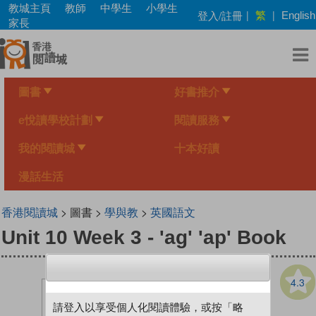
Skip
教城主頁
教師
中學生
小學生
繁
登入/註冊
|
|
English
to
家長
main
content
圖書
好書推介
e悅讀學校計劃
閱讀服務
我的閱讀城
十本好讀
漫話生活
香港閱讀城
> 圖書 >
學與教
>
英國語文
Unit 10 Week 3 - 'ag' 'ap' Book
4.3
請登入以享受個人化閱讀體驗，或按「略