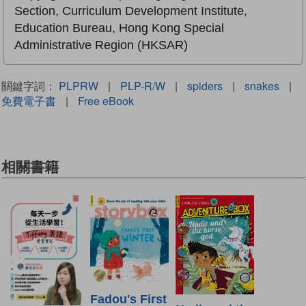
Section, Curriculum Development Institute,
Education Bureau, Hong Kong Special
Administrative Region (HKSAR)
關鍵字詞：
PLPRW
|
PLP-R/W
|
spiders
|
snakes
|
免費電子書
|
Free eBook
相關書籍
Fadou's First