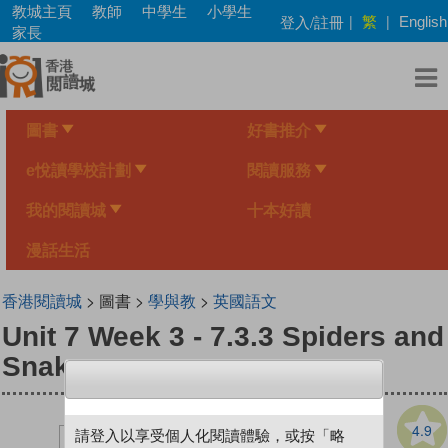
Skip
教城主頁
教師
中學生
小學生
繁
登入/註冊
|
|
English
to
家長
main
content
圖書
好書推介
e悅讀學校計劃
閱讀服務
我的閱讀城
十本好讀
漫話生活
香港閱讀城
> 圖書 >
學與教
>
英國語文
Unit 7 Week 3 - 7.3.3 Spiders and
Snakes
4.9
請登入以享受個人化閱讀體驗，或按「略