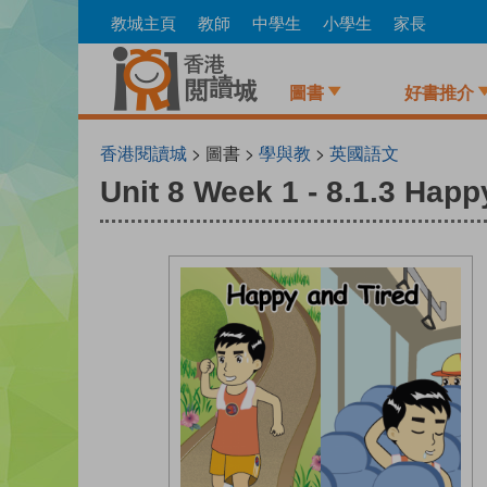
Skip
教城主頁
教師
中學生
小學生
家長
to
main
content
圖書
好書推介
香港閱讀城
> 圖書 >
學與教
>
英國語文
Unit 8 Week 1 - 8.1.3 Happ