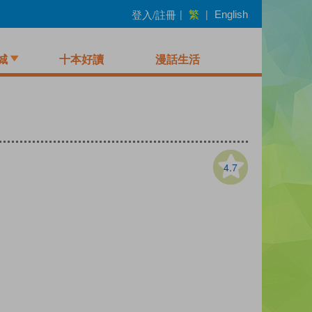
繁
登入/註冊
|
|
English
城
十本好讀
漫話生活
4.7