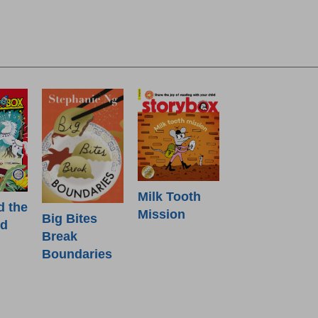
Milk Tooth
d the
Mission
Big Bites
od
Break
Boundaries