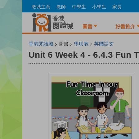
Skip
教城主頁
教師
中學生
小學生
家長
to
main
content
圖書
好書推介
香港閱讀城
> 圖書 >
學與教
>
英國語文
Unit 6 Week 4 - 6.4.3 Fun