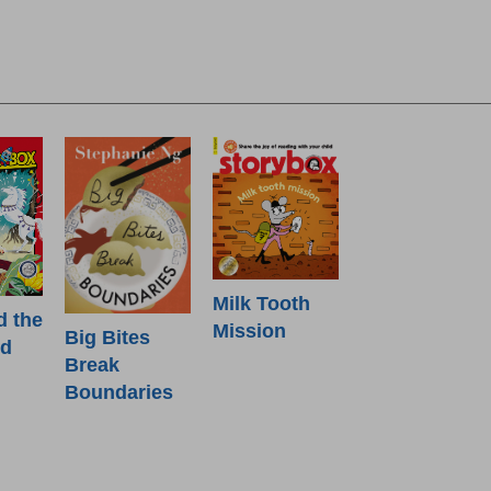
Milk Tooth
d the
Mission
Big Bites
od
Break
Boundaries