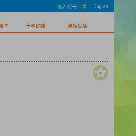
繁
登入/註冊
|
|
English
城
十本好讀
漫話生活
4