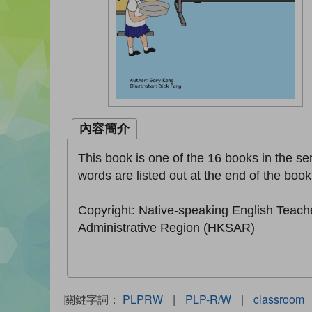
內容簡介
This book is one of the 16 books in the seri
words are listed out at the end of the book
Copyright: Native-speaking English Teach
Administrative Region (HKSAR)
關鍵字詞：
PLPRW
|
PLP-R/W
|
classroom