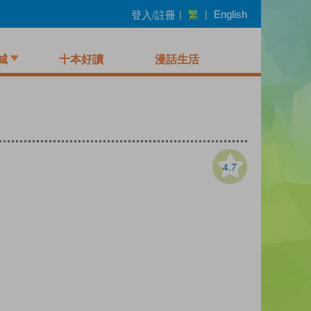
繁
登入/註冊
|
|
English
城
十本好讀
漫話生活
4.7