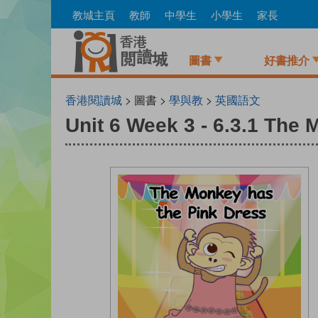
Skip
教城主頁
教師
中學生
小學生
家長
to
main
content
圖書
好書推介
香港閱讀城
> 圖書 >
學與教
>
英國語文
Unit 6 Week 3 - 6.3.1 The