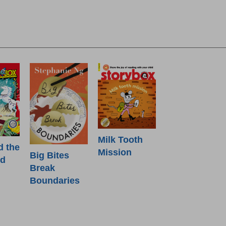
Milk Tooth
d the
Mission
Big Bites
od
Break
Boundaries