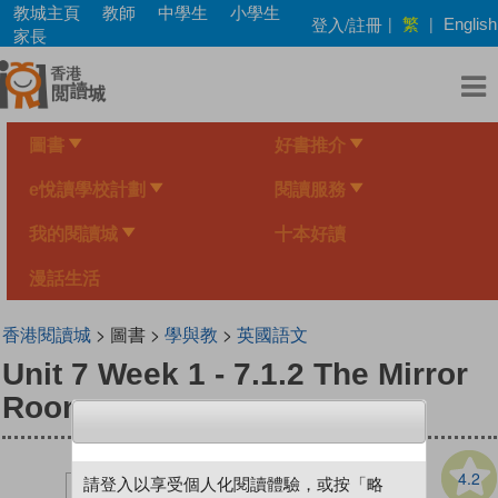
Skip
教城主頁
教師
中學生
小學生
繁
登入/註冊
|
|
English
to
家長
main
content
圖書
好書推介
e悅讀學校計劃
閱讀服務
我的閱讀城
十本好讀
漫話生活
香港閱讀城
> 圖書 >
學與教
>
英國語文
Unit 7 Week 1 - 7.1.2 The Mirror
Room
4.2
請登入以享受個人化閱讀體驗，或按「略