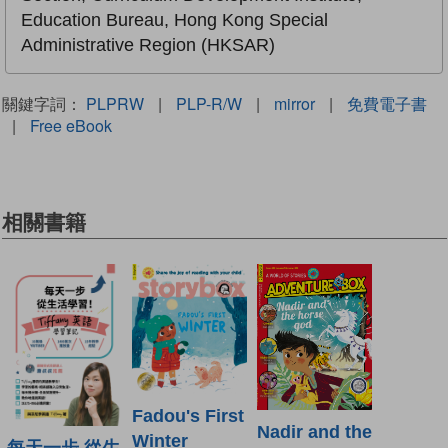
Education Bureau, Hong Kong Special
Administrative Region (HKSAR)
關鍵字詞：
PLPRW
|
PLP-R/W
|
mirror
|
免費電子書
|
Free eBook
相關書籍
Fadou's First
Nadir and the
Winter
每天一步 從生