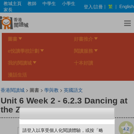
Skip
教城主頁
教師
中學生
小學生
繁
登入/註冊
|
|
English
to
家長
main
content
圖書
好書推介
e悅讀學校計劃
閱讀服務
我的閱讀城
十本好讀
漫話生活
香港閱讀城
> 圖書 >
學與教
>
英國語文
Unit 6 Week 2 - 6.2.3 Dancing at
the Zoo
4.2
請登入以享受個人化閱讀體驗，或按「略