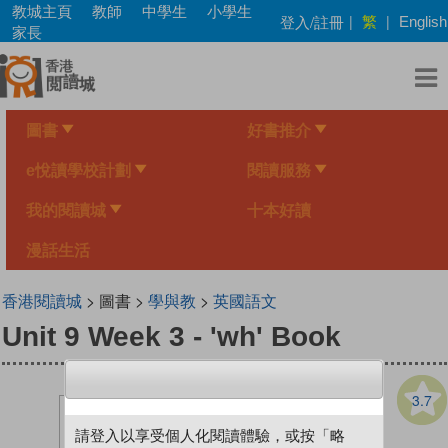
Skip
教城主頁
教師
中學生
小學生
繁
登入/註冊
|
|
English
to
家長
main
content
圖書
好書推介
e悅讀學校計劃
閱讀服務
我的閱讀城
十本好讀
漫話生活
香港閱讀城
> 圖書 >
學與教
>
英國語文
Unit 9 Week 3 - 'wh' Book
3.7
請登入以享受個人化閱讀體驗，或按「略