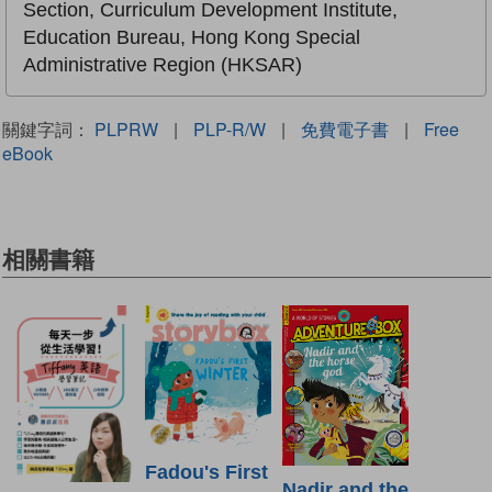
Section, Curriculum Development Institute,
Education Bureau, Hong Kong Special
Administrative Region (HKSAR)
關鍵字詞：
PLPRW
|
PLP-R/W
|
免費電子書
|
Free
eBook
相關書籍
Fadou's First
Nadir and the