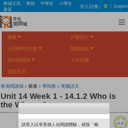
Skip
教城主頁
教師
中學生
小學生
繁
登入/註冊
|
|
English
to
家長
main
content
圖書
好書推介
e悅讀學校計劃
閱讀服務
我的閱讀城
十本好讀
漫話生活
香港閱讀城
> 圖書 >
學與教
>
英國語文
Unit 14 Week 1 - 14.1.2 Who is
the Winner?
4.6
請登入以享受個人化閱讀體驗，或按「略