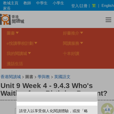
Skip
教城主頁
教師
中學生
小學生
繁
登入/註冊
|
|
English
to
家長
main
content
圖書
好書推介
e悅讀學校計劃
閱讀服務
我的閱讀城
十本好讀
漫話生活
香港閱讀城
> 圖書 >
學與教
>
英國語文
Unit 9 Week 4 - 9.4.3 Who's
Waiting for a Birthday Present?
4.8
請登入以享受個人化閱讀體驗，或按「略