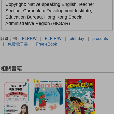
Copyright: Native-speaking English Teacher
Section, Curriculum Development Institute,
Education Bureau, Hong Kong Special
Administrative Region (HKSAR)
關鍵字詞：
PLPRW
|
PLP-R/W
|
birthday
|
presents
|
免費電子書
|
Free eBook
相關書籍