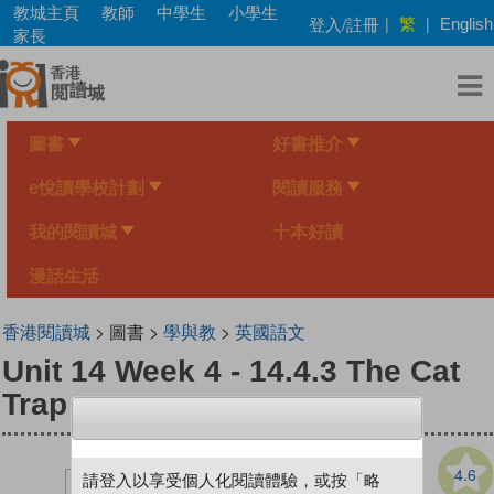
Skip
教城主頁
教師
中學生
小學生
繁
登入/註冊
|
|
English
to
家長
main
content
圖書
好書推介
e悅讀學校計劃
閱讀服務
我的閱讀城
十本好讀
漫話生活
香港閱讀城
> 圖書 >
學與教
>
英國語文
Unit 14 Week 4 - 14.4.3 The Cat
Trap
4.6
請登入以享受個人化閱讀體驗，或按「略