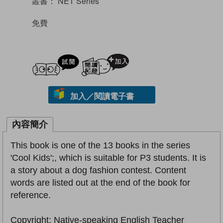
叢書：
NET Series
免費
試閲
加入閱讀紀錄
加入／閱讀電子書
內容簡介
This book is one of the 13 books in the series
'Cool Kids';, which is suitable for P3 students. It is
a story about a dog fashion contest. Content
words are listed out at the end of the book for
reference.
Copyright: Native-speaking English Teacher