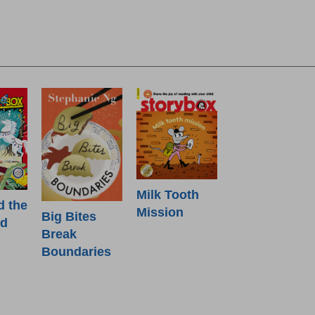
Milk Tooth
d the
Mission
Big Bites
od
Break
Boundaries