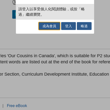
請登入以享受個人化閱讀體驗，或按「略
過」繼續瀏覽。
加入／閱讀電子書
成為會員
登入
略過
ries 'Our Cousins in Canada', which is suitable for P2 st
tent words are listed out at the end of the book for refer
er Section, Curriculum Development Institute, Educatio
|
Free eBook