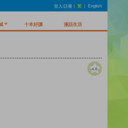
繁
登入/註冊
|
|
English
城
十本好讀
漫話生活
4.6