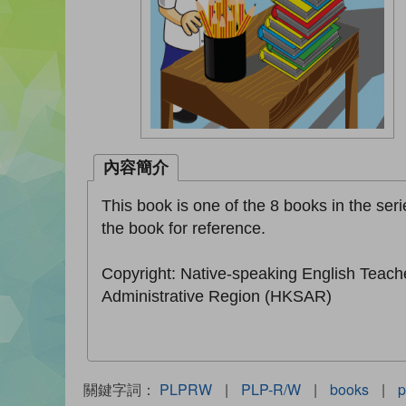
內容簡介
This book is one of the 8 books in the seri
the book for reference.
Copyright: Native-speaking English Teach
Administrative Region (HKSAR)
關鍵字詞：
PLPRW
|
PLP-R/W
|
books
|
p