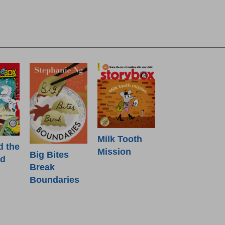
Milk Tooth
d the
Mission
Big Bites
od
Break
Boundaries