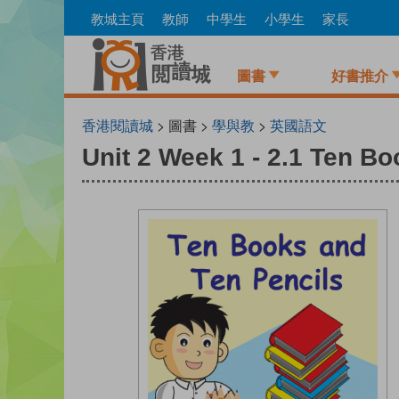
Skip
教城主頁
教師
中學生
小學生
家長
to
main
content
圖書
好書推介
香港閱讀城
> 圖書 >
學與教
>
英國語文
Unit 2 Week 1 - 2.1 Ten B