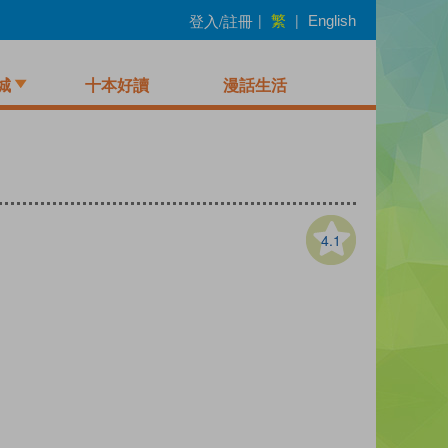
繁
登入/註冊
|
|
English
城
十本好讀
漫話生活
4.1