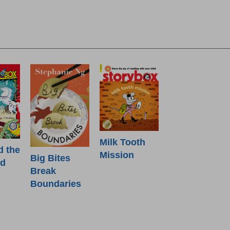
Milk Tooth
d the
Mission
Big Bites
od
Break
Boundaries