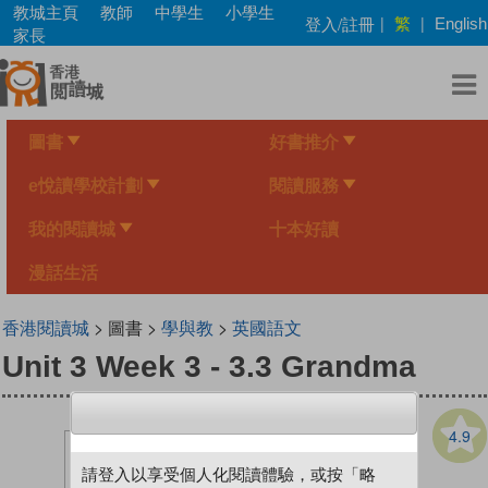
Skip
教城主頁
教師
中學生
小學生
繁
登入/註冊
|
|
English
to
家長
main
content
圖書
好書推介
e悅讀學校計劃
閱讀服務
我的閱讀城
十本好讀
漫話生活
香港閱讀城
> 圖書 >
學與教
>
英國語文
Unit 3 Week 3 - 3.3 Grandma
4.9
請登入以享受個人化閱讀體驗，或按「略