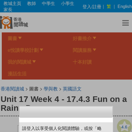
Skip
教城主頁
教師
中學生
小學生
繁
登入/註冊
|
|
English
to
家長
main
content
圖書
好書推介
e悅讀學校計劃
閱讀服務
我的閱讀城
十本好讀
漫話生活
香港閱讀城
> 圖書 >
學與教
>
英國語文
Unit 17 Week 4 - 17.4.3 Fun on a
Rainy Day
4.6
請登入以享受個人化閱讀體驗，或按「略