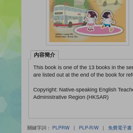
內容簡介
This book is one of the 13 books in the seri
are listed out at the end of the book for re
Copyright: Native-speaking English Teach
Administrative Region (HKSAR)
關鍵字詞：
PLPRW
|
PLP-R/W
|
免費電子書