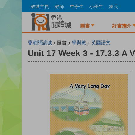
Skip
教城主頁
教師
中學生
小學生
家長
to
main
content
圖書
好書推介
香港閱讀城
> 圖書 >
學與教
>
英國語文
Unit 17 Week 3 - 17.3.3 A 