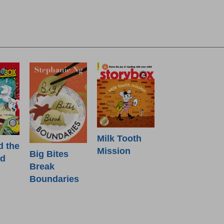
Milk Tooth
d the
Mission
Big Bites
od
Break
Boundaries