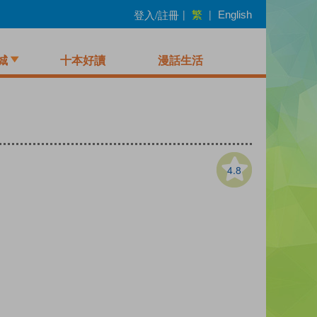
繁
登入/註冊
|
|
English
城
十本好讀
漫話生活
4.8