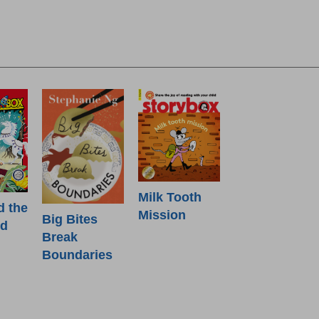
Milk Tooth
d the
Mission
Big Bites
od
Break
Boundaries