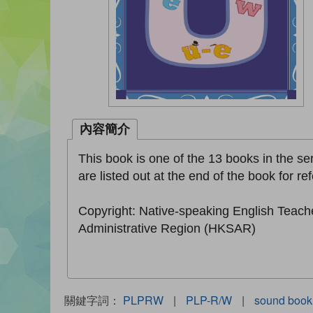
內容簡介
This book is one of the 13 books in the seri
are listed out at the end of the book for re
Copyright: Native-speaking English Teach
Administrative Region (HKSAR)
關鍵字詞：
PLPRW
|
PLP-R/W
|
sound book