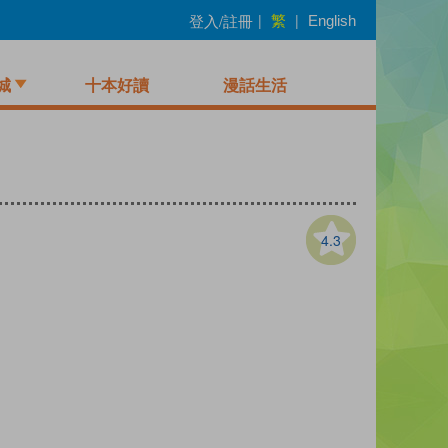
繁
登入/註冊
|
|
English
城
十本好讀
漫話生活
4.3