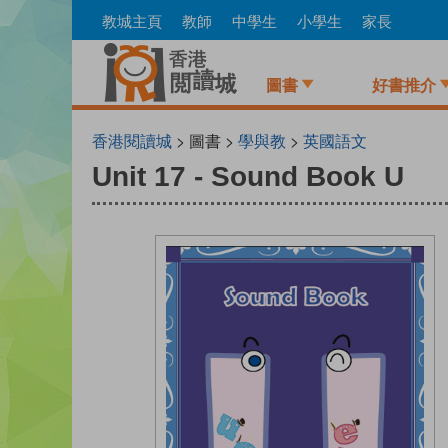
Skip
教城主頁
教師
中學生
小學生
家長
to
main
content
圖書
好書推介
香港閱讀城
> 圖書 >
學與教
>
英國語文
Unit 17 - Sound Book U