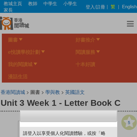
Skip
教城主頁
教師
中學生
小學生
繁
登入/註冊
|
|
English
to
家長
main
content
圖書
好書推介
e悅讀學校計劃
閱讀服務
我的閱讀城
十本好讀
漫話生活
香港閱讀城
> 圖書 >
學與教
>
英國語文
Unit 3 Week 1 - Letter Book C
5
請登入以享受個人化閱讀體驗，或按「略