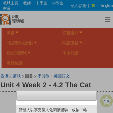
Skip
教城主頁
教師
中學生
小學生
繁
登入/註冊
|
|
English
to
家長
main
content
圖書
好書推介
e悅讀學校計劃
閱讀服務
我的閱讀城
十本好讀
漫話生活
香港閱讀城
> 圖書 >
學與教
>
英國語文
Unit 4 Week 2 - 4.2 The Cat
1.6
請登入以享受個人化閱讀體驗，或按「略