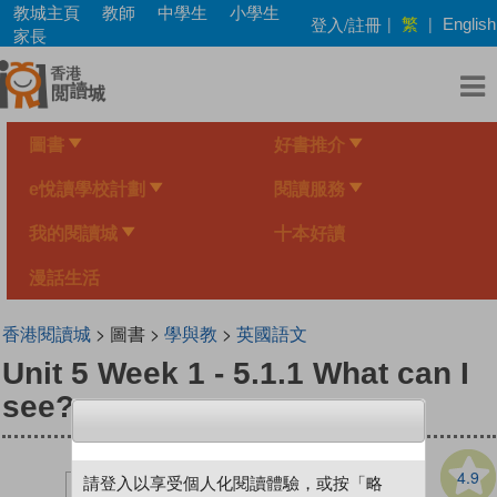
Skip
教城主頁
教師
中學生
小學生
繁
登入/註冊
|
|
English
to
家長
main
content
圖書
好書推介
e悅讀學校計劃
閱讀服務
我的閱讀城
十本好讀
漫話生活
香港閱讀城
> 圖書 >
學與教
>
英國語文
Unit 5 Week 1 - 5.1.1 What can I
see?
4.9
請登入以享受個人化閱讀體驗，或按「略