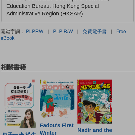
Education Bureau, Hong Kong Special
Administrative Region (HKSAR)
關鍵字詞：
PLPRW
|
PLP-R/W
|
免費電子書
|
Free
eBook
相關書籍
Fadou's First
Nadir and the
Winter
每天一步 從生