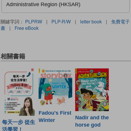
Administrative Region (HKSAR)
關鍵字詞：
PLPRW
|
PLP-R/W
|
letter book
|
免費電子
書
|
Free eBook
相關書籍
Fadou's First
Nadir and the
Winter
每天一步 從生
horse god
活學習！