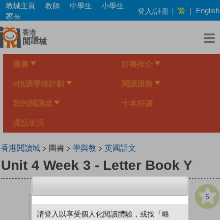
Skip
教城主頁
教師
中學生
小學生
繁
登入/註冊
|
|
English
to
家長
main
content
圖書
好書推介
e悅讀學校計劃
閱讀服務
我的閱讀城
十本好讀
漫話生活
香港閱讀城
> 圖書 >
學與教
>
英國語文
Unit 4 Week 3 - Letter Book Y
5
請登入以享受個人化閱讀體驗，或按「略