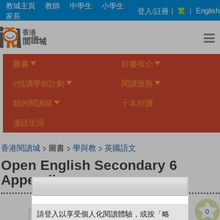
Skip
教城主頁
教師
中學生
小學生
繁
登入/註冊
|
|
English
to
家長
main
content
圖書
好書推介
e悅讀學校計劃
閱讀服務
我的閱讀城
十本好讀
漫話生活
香港閱讀城
> 圖書 >
學與教
>
英國語文
Open English Secondary 6
Appendices
0
請登入以享受個人化閱讀體驗，或按「略