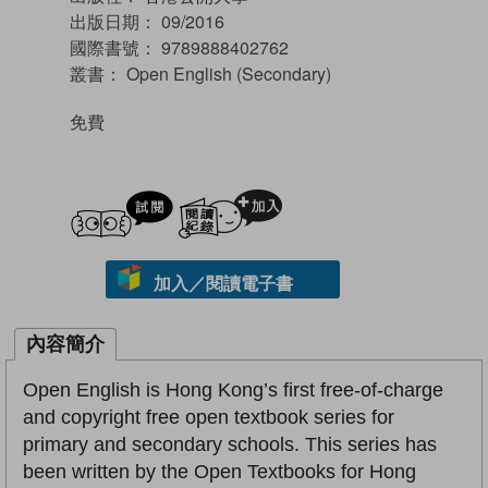
出版日期：
09/2016
國際書號：
9789888402762
叢書：
Open English (Secondary)
免費
試閲
加入閱讀紀錄
加入／閱讀電子書
內容簡介
Open English is Hong Kong’s first free-of-charge
and copyright free open textbook series for
primary and secondary schools. This series has
been written by the Open Textbooks for Hong