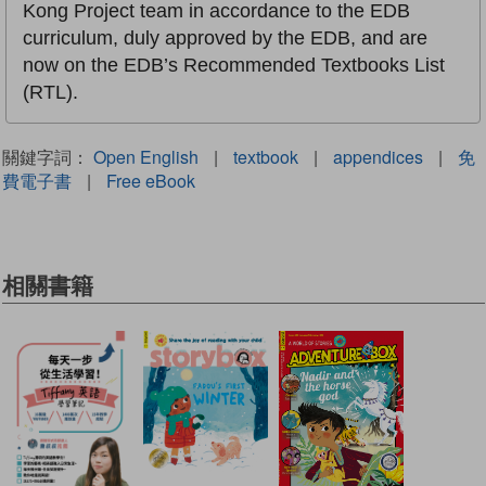
Kong Project team in accordance to the EDB
curriculum, duly approved by the EDB, and are
now on the EDB’s Recommended Textbooks List
(RTL).
關鍵字詞：
Open English
|
textbook
|
appendices
|
免
費電子書
|
Free eBook
相關書籍