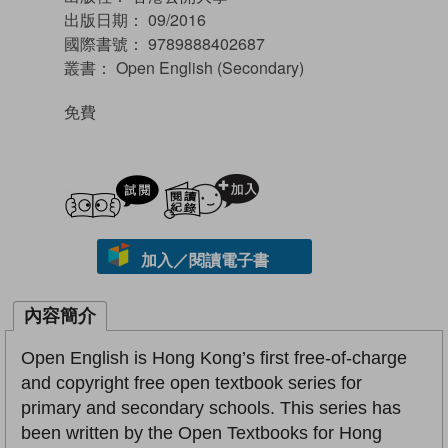
出版日期：
09/2016
國際書號：
9789888402687
叢書：
Open English (Secondary)
免費
試閲
加入閱讀紀錄
加入／閱讀電子書
內容簡介
Open English is Hong Kong’s first free-of-charge
and copyright free open textbook series for
primary and secondary schools. This series has
been written by the Open Textbooks for Hong