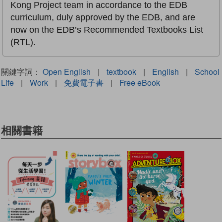
Kong Project team in accordance to the EDB
curriculum, duly approved by the EDB, and are
now on the EDB’s Recommended Textbooks List
(RTL).
關鍵字詞：
Open English
|
textbook
|
English
|
School
Life
|
Work
|
免費電子書
|
Free eBook
相關書籍