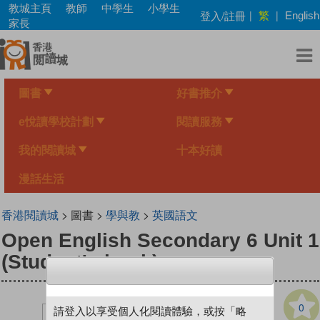
Skip
教城主頁
教師
中學生
小學生
繁
登入/註冊
|
|
English
to
家長
main
content
圖書
好書推介
e悅讀學校計劃
閱讀服務
我的閱讀城
十本好讀
漫話生活
香港閱讀城
> 圖書 >
學與教
>
英國語文
Open English Secondary 6 Unit 1
(Student's book)
0
請登入以享受個人化閱讀體驗，或按「略