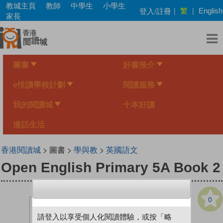
Skip
教城主頁
教師
中學生
小學生
繁
登入/註冊
|
|
English
to
家長
main
content
圖書
好書推介
e悅讀學校計劃
閱讀服務
我的閱讀城
十本好讀
漫話生活
香港閱讀城
> 圖書 >
學與教
>
英國語文
Open English Primary 5A Book 2
0
請登入以享受個人化閱讀體驗，或按「略