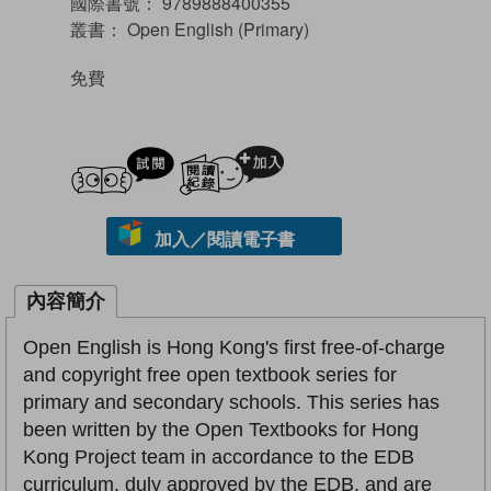
國際書號：
9789888400355
叢書：
Open English (Primary)
免費
試閲
加入閱讀紀錄
加入／閱讀電子書
內容簡介
Open English is Hong Kong's first free-of-charge
and copyright free open textbook series for
primary and secondary schools. This series has
been written by the Open Textbooks for Hong
Kong Project team in accordance to the EDB
curriculum, duly approved by the EDB, and are