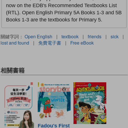
now on the EDB's Recommended Textbooks List
(RTL). Open English Primary 5A Books 1-3 and 5B
Books 1-3 are the textbooks for Primary 5.
關鍵字詞：
Open English
|
textbook
|
friends
|
sick
|
lost and found
|
免費電子書
|
Free eBook
相關書籍
Fadou's First