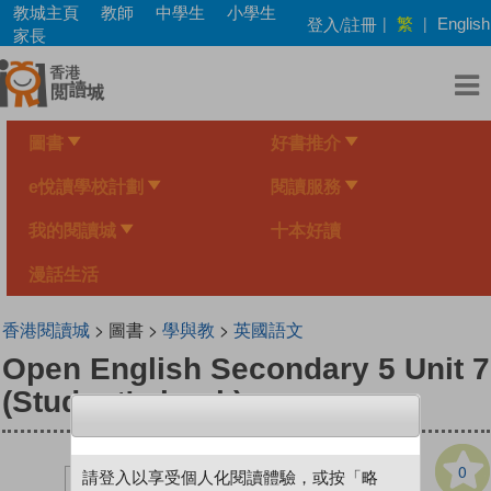
Skip
教城主頁
教師
中學生
小學生
繁
登入/註冊
|
|
English
to
家長
main
content
圖書
好書推介
e悅讀學校計劃
閱讀服務
我的閱讀城
十本好讀
漫話生活
香港閱讀城
> 圖書 >
學與教
>
英國語文
Open English Secondary 5 Unit 7
(Student's book)
0
請登入以享受個人化閱讀體驗，或按「略