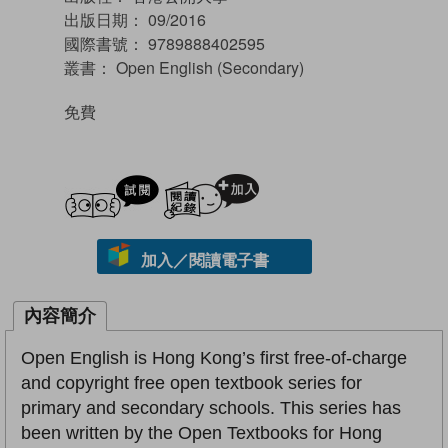
出版日期：
09/2016
國際書號：
9789888402595
叢書：
Open English (Secondary)
免費
試閲
加入閱讀紀錄
加入／閱讀電子書
內容簡介
Open English is Hong Kong’s first free-of-charge
and copyright free open textbook series for
primary and secondary schools. This series has
been written by the Open Textbooks for Hong