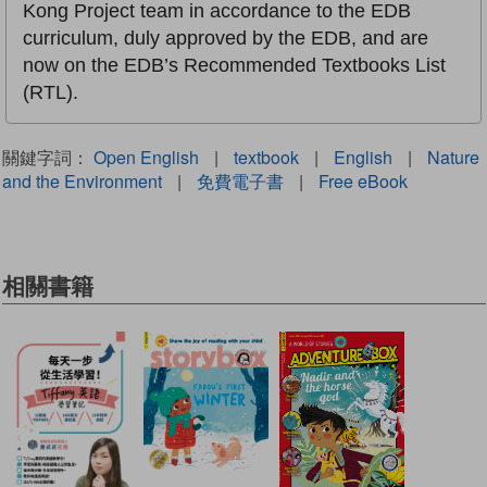
Kong Project team in accordance to the EDB
curriculum, duly approved by the EDB, and are
now on the EDB’s Recommended Textbooks List
(RTL).
關鍵字詞：
Open English
|
textbook
|
English
|
Nature
and the Environment
|
免費電子書
|
Free eBook
相關書籍