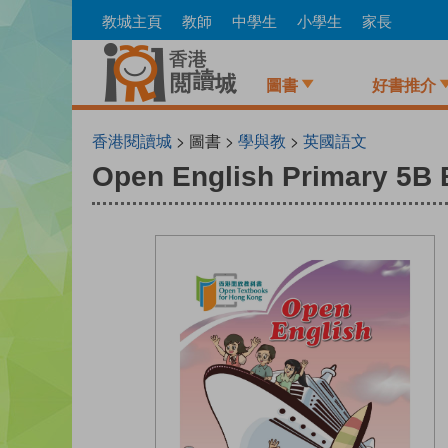
Skip
教城主頁
教師
中學生
小學生
家長
to
main
content
圖書
好書推介
香港閱讀城
> 圖書 >
學與教
>
英國語文
Open English Primary 5B 