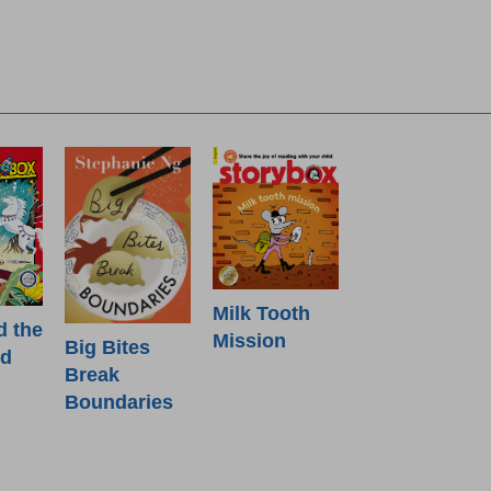
Milk Tooth
d the
Mission
Big Bites
od
Break
Boundaries