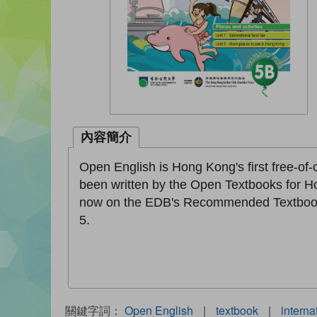
內容簡介
Open English is Hong Kong's first free-of
been written by the Open Textbooks for H
now on the EDB's Recommended Textbooks 
5.
關鍵字詞：
Open English
|
textbook
|
interna