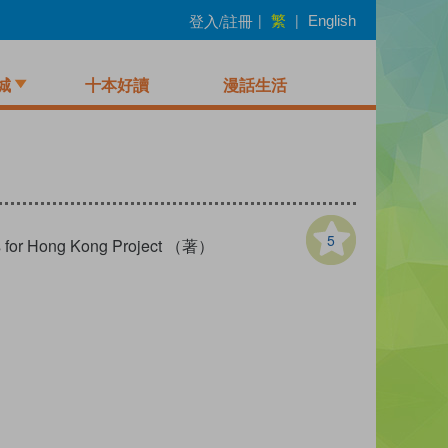
繁
登入/註冊
|
|
English
城
十本好讀
漫話生活
5
ks for Hong Kong Project （著）