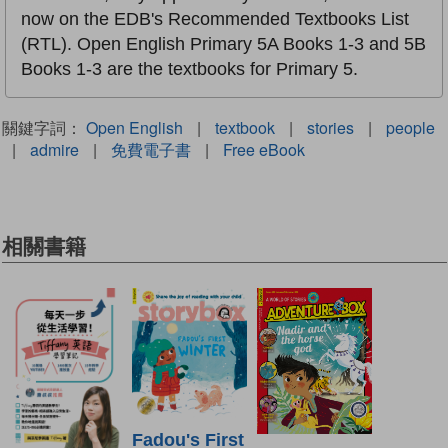
now on the EDB's Recommended Textbooks List
(RTL). Open English Primary 5A Books 1-3 and 5B
Books 1-3 are the textbooks for Primary 5.
關鍵字詞：
Open English
|
textbook
|
stories
|
people
|
admire
|
免費電子書
|
Free eBook
相關書籍
Fadou's First