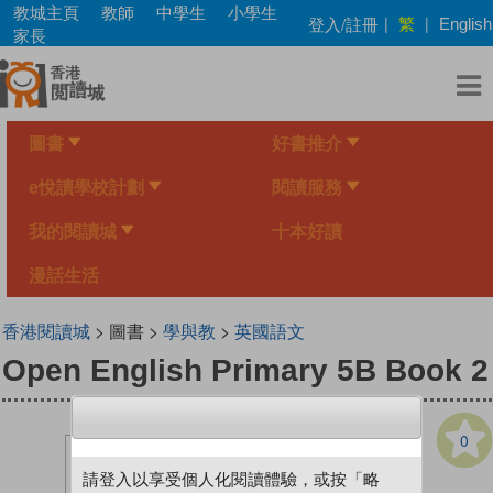
Skip
教城主頁
教師
中學生
小學生
繁
登入/註冊
|
|
English
to
家長
main
content
圖書
好書推介
e悅讀學校計劃
閱讀服務
我的閱讀城
十本好讀
漫話生活
香港閱讀城
> 圖書 >
學與教
>
英國語文
Open English Primary 5B Book 2
0
請登入以享受個人化閱讀體驗，或按「略