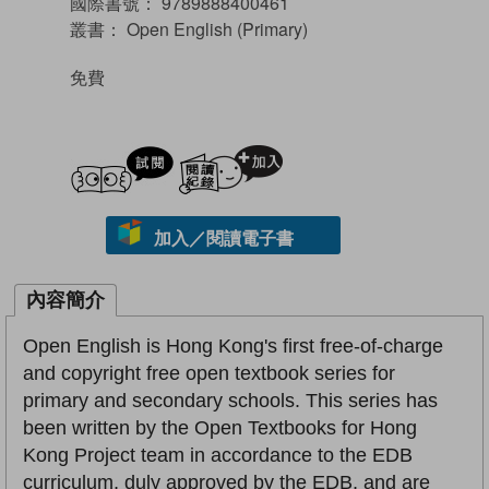
國際書號：
9789888400461
叢書：
Open English (Primary)
免費
試閲
加入閱讀紀錄
加入／閱讀電子書
內容簡介
Open English is Hong Kong's first free-of-charge
and copyright free open textbook series for
primary and secondary schools. This series has
been written by the Open Textbooks for Hong
Kong Project team in accordance to the EDB
curriculum, duly approved by the EDB, and are