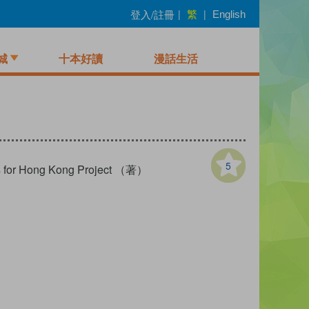
繁
登入/註冊
|
|
English
城
十本好讀
漫話生活
5
ks for Hong Kong Project （著）