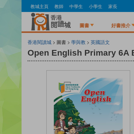
Skip
教城主頁
教師
中學生
小學生
家長
to
main
content
圖書
好書推介
香港閱讀城
> 圖書 >
學與教
>
英國語文
Open English Primary 6A 