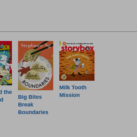
Milk Tooth
d the
Mission
Big Bites
od
Break
Boundaries