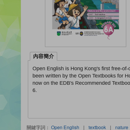
內容簡介
Open English is Hong Kong's first free-of
been written by the Open Textbooks for H
now on the EDB's Recommended Textbooks 
6.
關鍵字詞：
Open English
|
textbook
|
nature