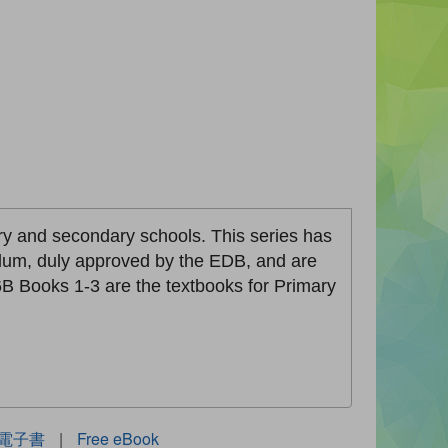
ary and secondary schools. This series has
lum, duly approved by the EDB, and are
 Books 1-3 are the textbooks for Primary
電子書
|
Free eBook