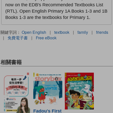
now on the EDB's Recommended Textbooks List
(RTL). Open English Primary 1A Books 1-3 and 1B
Books 1-3 are the textbooks for Primary 1.
關鍵字詞：
Open English
|
textbook
|
family
|
friends
|
免費電子書
|
Free eBook
相關書籍
Fadou's First