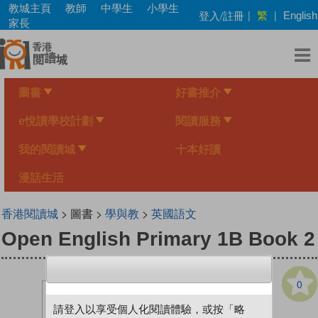
Skip
教城主頁
教師
中學生
小學生
繁
登入/註冊
|
|
English
to
家長
main
content
圖書
好書推介
e悅讀學校計劃
閱讀服務
我的閱讀城
十本好讀
漫話生活
香港閱讀城
> 圖書 >
學與教
>
英國語文
Open English Primary 1B Book 2
0
請登入以享受個人化閱讀體驗，或按「略