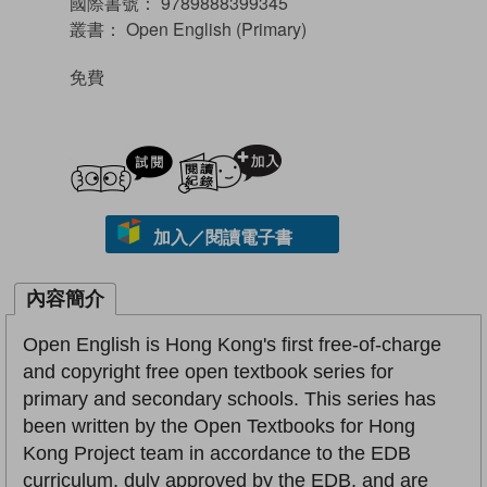
國際書號：
9789888399345
叢書：
Open English (Primary)
免費
試閲
加入閱讀紀錄
加入／閱讀電子書
內容簡介
Open English is Hong Kong's first free-of-charge
and copyright free open textbook series for
primary and secondary schools. This series has
been written by the Open Textbooks for Hong
Kong Project team in accordance to the EDB
curriculum, duly approved by the EDB, and are