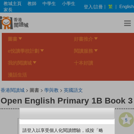
Skip
教城主頁
教師
中學生
小學生
繁
登入/註冊
|
|
English
to
家長
main
content
圖書
好書推介
e悅讀學校計劃
閱讀服務
我的閱讀城
十本好讀
漫話生活
香港閱讀城
> 圖書 >
學與教
>
英國語文
Open English Primary 1B Book 3
5
請登入以享受個人化閱讀體驗，或按「略