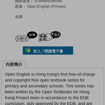
國際書號：
9789888399390
叢書：
Open English (Primary)
免費
試閲
加入閱讀紀錄
加入／閱讀電子書
內容簡介
Open English is Hong Kong's first free-of-charge
and copyright free open textbook series for
primary and secondary schools. This series has
been written by the Open Textbooks for Hong
Kong Project team in accordance to the EDB
curriculum, duly approved by the EDB, and are