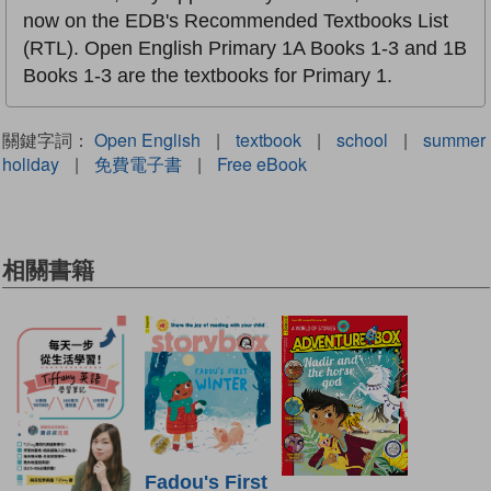
now on the EDB's Recommended Textbooks List
(RTL). Open English Primary 1A Books 1-3 and 1B
Books 1-3 are the textbooks for Primary 1.
關鍵字詞：
Open English
|
textbook
|
school
|
summer
holiday
|
免費電子書
|
Free eBook
相關書籍
Fadou's First