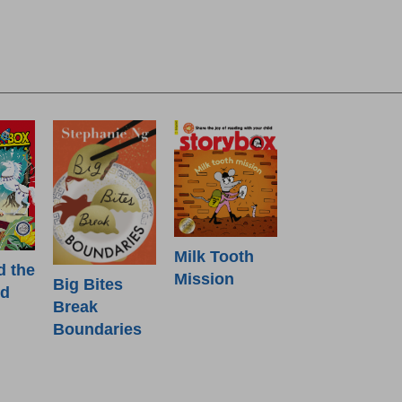
Milk Tooth
d the
Mission
Big Bites
od
Break
Boundaries