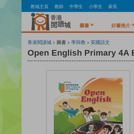
Skip
教城主頁
教師
中學生
小學生
家長
to
main
content
圖書
好書推介
香港閱讀城
> 圖書 >
學與教
>
英國語文
Open English Primary 4A 