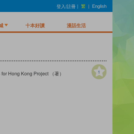
繁
登入/註冊
|
|
English
城
十本好讀
漫話生活
1
ks for Hong Kong Project （著）