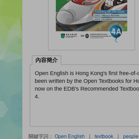
內容簡介
Open English is Hong Kong's first free-of
been written by the Open Textbooks for H
now on the EDB's Recommended Textbooks 
4.
關鍵字詞：
Open English
|
textbook
|
people