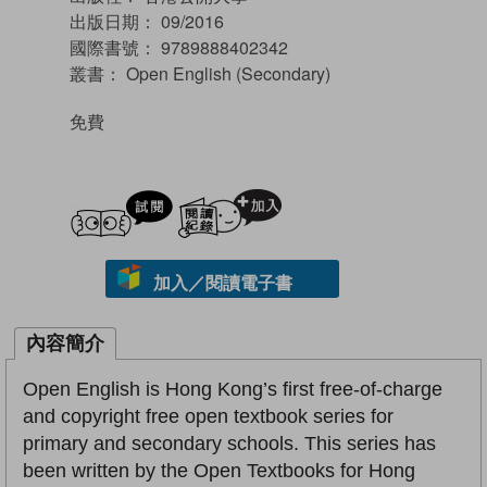
出版日期：
09/2016
國際書號：
9789888402342
叢書：
Open English (Secondary)
免費
試閲
加入閱讀紀錄
加入／閱讀電子書
內容簡介
Open English is Hong Kong’s first free-of-charge
and copyright free open textbook series for
primary and secondary schools. This series has
been written by the Open Textbooks for Hong