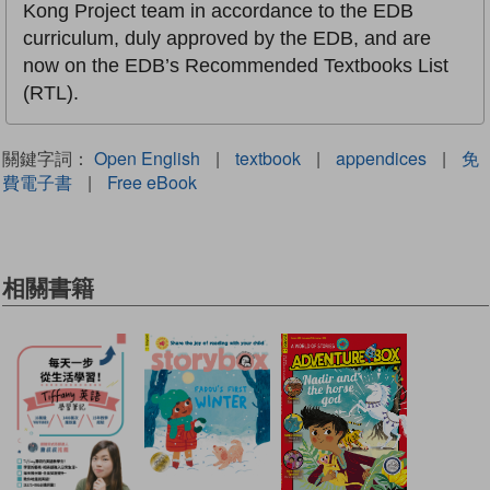
Kong Project team in accordance to the EDB
curriculum, duly approved by the EDB, and are
now on the EDB’s Recommended Textbooks List
(RTL).
關鍵字詞：
Open English
|
textbook
|
appendices
|
免
費電子書
|
Free eBook
相關書籍