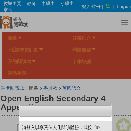
Skip
教城主頁
教師
中學生
小學生
繁
登入/註冊
|
|
English
to
家長
main
content
圖書
好書推介
e悅讀學校計劃
閱讀服務
我的閱讀城
十本好讀
漫話生活
香港閱讀城
> 圖書 >
學與教
>
英國語文
Open English Secondary 4
Appendices
0
請登入以享受個人化閱讀體驗，或按「略