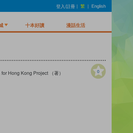
繁
登入/註冊
|
|
English
城
十本好讀
漫話生活
0
ks for Hong Kong Project （著）