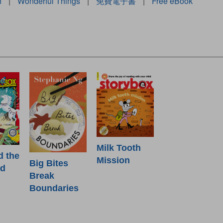
h
|
Wonderful Things
|
免費電子書
|
Free eBook
Milk Tooth
d the
Mission
Big Bites
od
Break
Boundaries