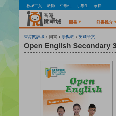
Skip
教城主頁
教師
中學生
小學生
家長
to
main
content
圖書
好書推介
香港閱讀城
> 圖書 >
學與教
>
英國語文
Open English Secondary 3 