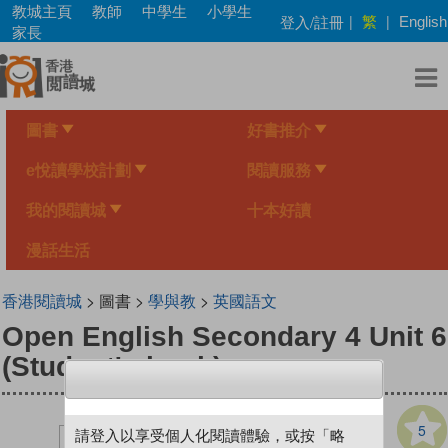
Skip
教城主頁
教師
中學生
小學生
繁
登入/註冊
|
|
English
to
家長
main
content
圖書
好書推介
e悅讀學校計劃
閱讀服務
我的閱讀城
十本好讀
漫話生活
香港閱讀城
> 圖書 >
學與教
>
英國語文
Open English Secondary 4 Unit 6
(Student's book)
5
請登入以享受個人化閱讀體驗，或按「略