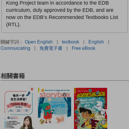
Kong Project team in accordance to the EDB
curriculum, duly approved by the EDB, and are
now on the EDB’s Recommended Textbooks List
(RTL).
關鍵字詞：
Open English
|
textbook
|
English
|
Commuicating
|
免費電子書
|
Free eBook
相關書籍