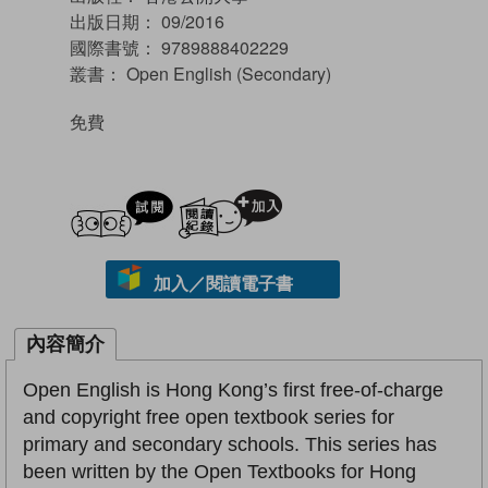
出版日期：
09/2016
國際書號：
9789888402229
叢書：
Open English (Secondary)
免費
試閲
加入閱讀紀錄
加入／閱讀電子書
內容簡介
Open English is Hong Kong’s first free-of-charge
and copyright free open textbook series for
primary and secondary schools. This series has
been written by the Open Textbooks for Hong