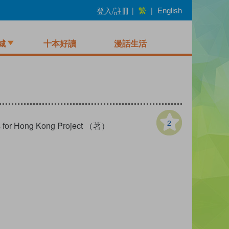
繁
登入/註冊
|
|
English
城
十本好讀
漫話生活
2
ks for Hong Kong Project （著）