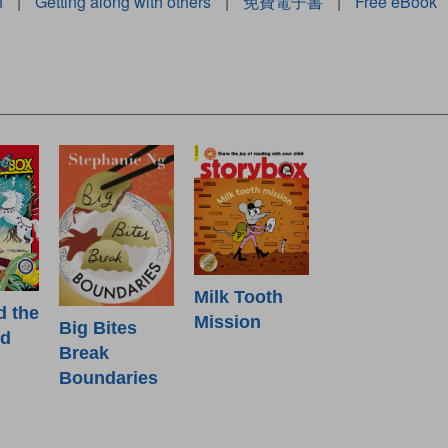
h
|
Getting along with others
|
免費電子書
|
Free eBook
Milk Tooth
d the
Mission
Big Bites
od
Break
Boundaries