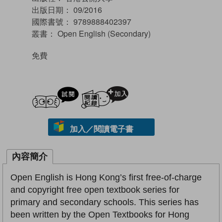
出版日期：
09/2016
國際書號：
9789888402397
叢書：
Open English (Secondary)
免費
試閲
加入閱讀紀錄
加入／閱讀電子書
內容簡介
Open English is Hong Kong’s first free-of-charge
and copyright free open textbook series for
primary and secondary schools. This series has
been written by the Open Textbooks for Hong