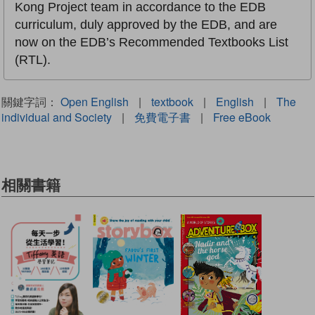
Kong Project team in accordance to the EDB
curriculum, duly approved by the EDB, and are
now on the EDB’s Recommended Textbooks List
(RTL).
關鍵字詞：
Open English
|
textbook
|
English
|
The
individual and Society
|
免費電子書
|
Free eBook
相關書籍