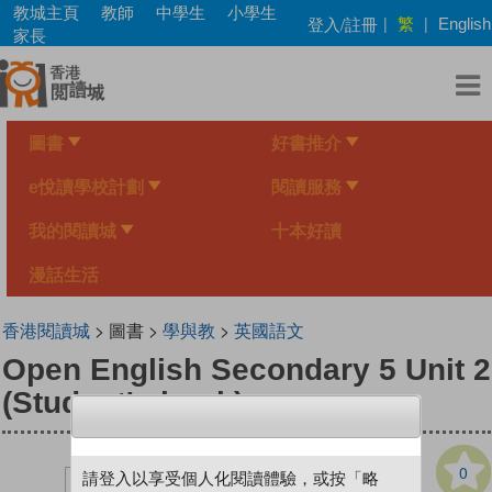
Skip
教城主頁
教師
中學生
小學生
繁
登入/註冊
|
|
English
to
家長
main
content
圖書
好書推介
e悅讀學校計劃
閱讀服務
我的閱讀城
十本好讀
漫話生活
香港閱讀城
> 圖書 >
學與教
>
英國語文
Open English Secondary 5 Unit 2
(Student's book)
0
請登入以享受個人化閱讀體驗，或按「略