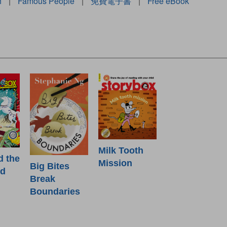
h
|
Famous People
|
免費電子書
|
Free eBook
Milk Tooth
d the
Mission
Big Bites
od
Break
Boundaries