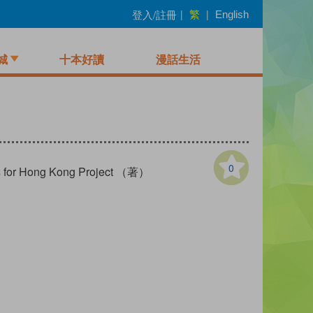
繁
登入/註冊
|
|
English
城
十本好讀
漫話生活
0
ks for Hong Kong Project （著）