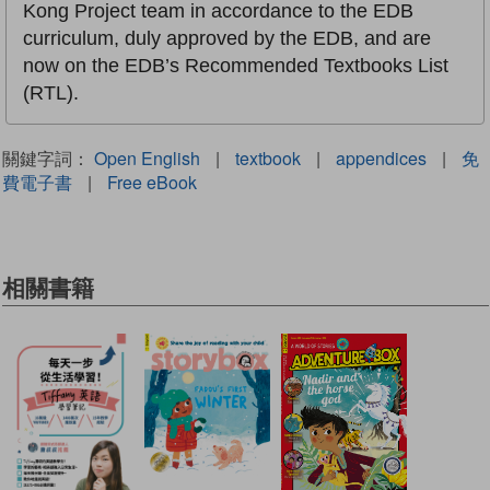
Kong Project team in accordance to the EDB
curriculum, duly approved by the EDB, and are
now on the EDB’s Recommended Textbooks List
(RTL).
關鍵字詞：
Open English
|
textbook
|
appendices
|
免
費電子書
|
Free eBook
相關書籍