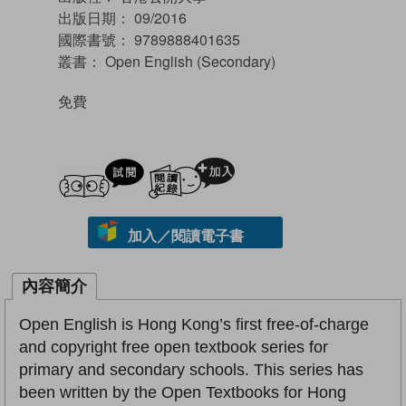
出版日期：
09/2016
國際書號：
9789888401635
叢書：
Open English (Secondary)
免費
試閲
加入閱讀紀錄
加入／閱讀電子書
內容簡介
Open English is Hong Kong’s first free-of-charge
and copyright free open textbook series for
primary and secondary schools. This series has
been written by the Open Textbooks for Hong