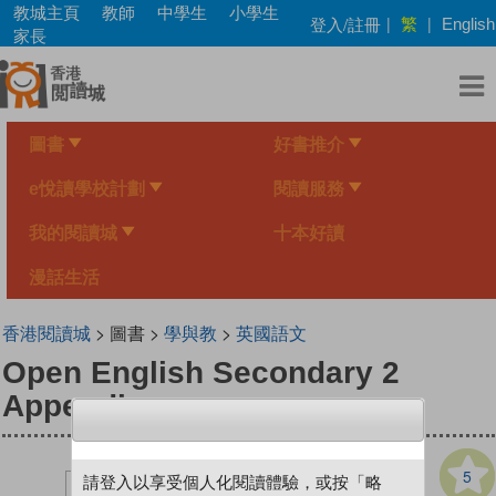
Skip
教城主頁
教師
中學生
小學生
繁
登入/註冊
|
|
English
to
家長
main
content
圖書
好書推介
e悅讀學校計劃
閱讀服務
我的閱讀城
十本好讀
漫話生活
香港閱讀城
> 圖書 >
學與教
>
英國語文
Open English Secondary 2
Appendices
5
請登入以享受個人化閱讀體驗，或按「略