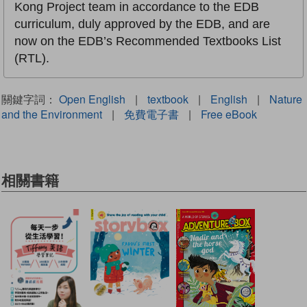
Kong Project team in accordance to the EDB
curriculum, duly approved by the EDB, and are
now on the EDB’s Recommended Textbooks List
(RTL).
關鍵字詞：
Open English
|
textbook
|
English
|
Nature
and the Environment
|
免費電子書
|
Free eBook
相關書籍