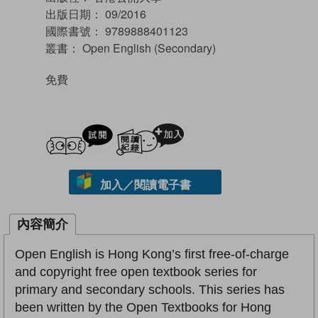
出版日期：
09/2016
國際書號：
9789888401123
叢書：
Open English (Secondary)
免費
試閲
加入閱讀紀錄
加入／閱讀電子書
內容簡介
Open English is Hong Kong’s first free-of-charge
and copyright free open textbook series for
primary and secondary schools. This series has
been written by the Open Textbooks for Hong