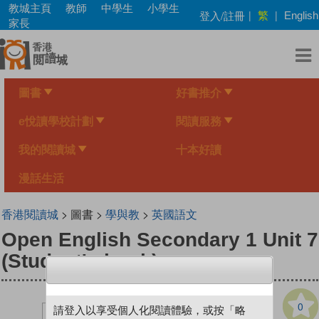
Skip
教城主頁
教師
中學生
小學生
繁
登入/註冊
|
|
English
to
家長
main
content
圖書
好書推介
e悅讀學校計劃
閱讀服務
我的閱讀城
十本好讀
漫話生活
香港閱讀城
> 圖書 >
學與教
>
英國語文
Open English Secondary 1 Unit 7
(Student's book)
0
請登入以享受個人化閱讀體驗，或按「略