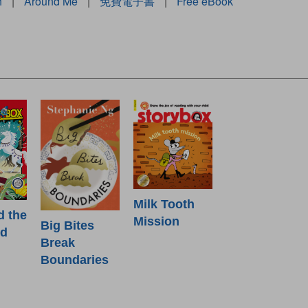
h
|
Around Me
|
免費電子書
|
Free eBook
Milk Tooth
d the
Mission
Big Bites
od
Break
Boundaries