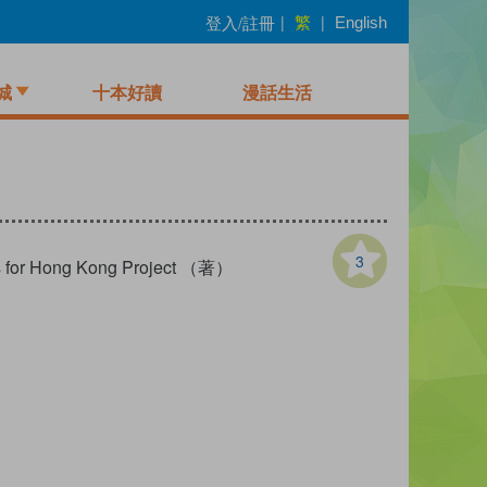
繁
登入/註冊
|
|
English
城
十本好讀
漫話生活
3
ks for Hong Kong Project （著）