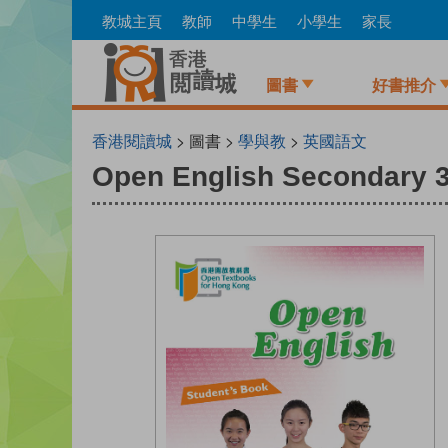
Skip
教城主頁
教師
中學生
小學生
家長
to
main
content
圖書
好書推介
香港閱讀城
> 圖書 >
學與教
>
英國語文
Open English Secondary 3 