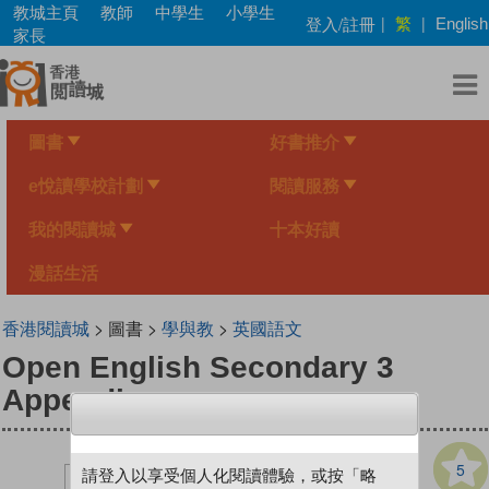
Skip
教城主頁
教師
中學生
小學生
繁
登入/註冊
|
|
English
to
家長
main
content
圖書
好書推介
e悅讀學校計劃
閱讀服務
我的閱讀城
十本好讀
漫話生活
香港閱讀城
> 圖書 >
學與教
>
英國語文
Open English Secondary 3
Appendices
5
請登入以享受個人化閱讀體驗，或按「略