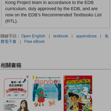
Kong Project team in accordance to the EDB
curriculum, duly approved by the EDB, and are
now on the EDB’s Recommended Textbooks List
(RTL).
關鍵字詞：
Open English
|
textbook
|
appendices
|
免
費電子書
|
Free eBook
相關書籍