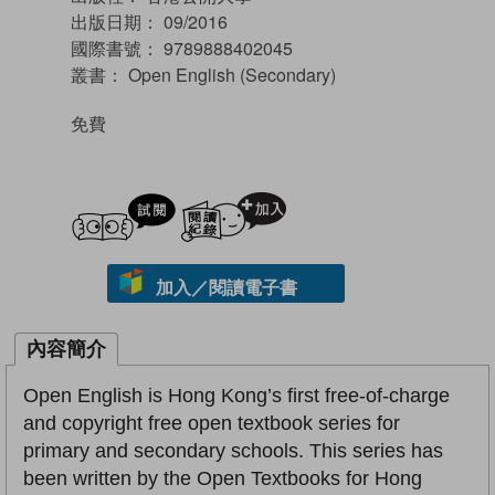
出版日期：
09/2016
國際書號：
9789888402045
叢書：
Open English (Secondary)
免費
試閲
加入閱讀紀錄
加入／閱讀電子書
內容簡介
Open English is Hong Kong’s first free-of-charge
and copyright free open textbook series for
primary and secondary schools. This series has
been written by the Open Textbooks for Hong