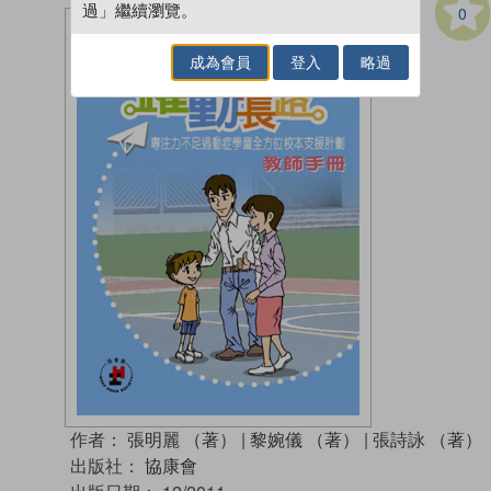
過」繼續瀏覽。
0
成為會員
登入
略過
作者：
張明麗 （著）
|
黎婉儀 （著）
|
張詩詠 （著）
出版社：
協康會