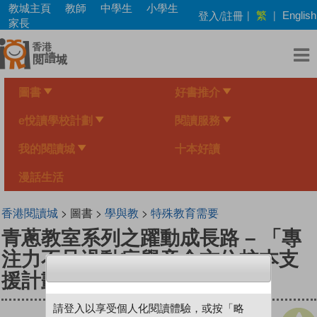
Skip
教城主頁
教師
中學生
小學生
繁
登入/註冊
|
|
English
to
家長
main
content
圖書
好書推介
e悅讀學校計劃
閱讀服務
我的閱讀城
十本好讀
漫話生活
香港閱讀城
> 圖書 >
學與教
>
特殊教育需要
青蔥教室系列之躍動成長路 – 「專
注力不足過動症學童全方位校本支
援計劃」教師手冊
請登入以享受個人化閱讀體驗，或按「略