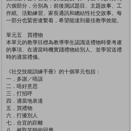
六個部分，分別為：前後測試題目、主題故事、工
作紙、活動練習、家長通訊和總結性社交故事。每
一部分也緊密連繫着，希望能達到最佳教學效能。
單元五 買禮物
本單元的教學目標為教導學生認識送禮物時要考慮
的事項、在適當時機實踐禮物給別人、並學習送禮
時的適當禮儀。
《社交技能訓練手冊》的十個單元包括：
一．多謝／唔該
二．唔好意思
三．打招呼
四．適當地表達
五．買禮物
六．打擾別人
七．合宜的距離
八．被取笑時的回應