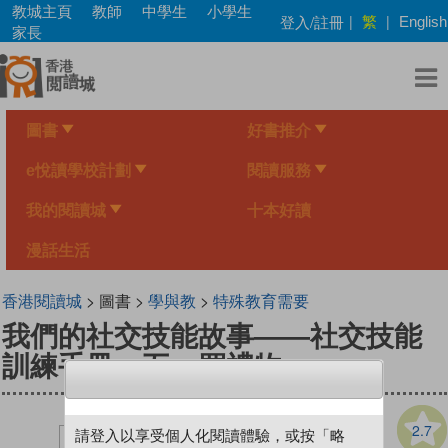
Skip
教城主頁
教師
中學生
小學生
繁
登入/註冊
|
|
English
to
家長
main
content
圖書
好書推介
e悅讀學校計劃
閱讀服務
我的閱讀城
十本好讀
漫話生活
香港閱讀城
> 圖書 >
學與教
>
特殊教育需要
我們的社交技能故事——社交技能
訓練手冊 五．買禮物
2.7
請登入以享受個人化閱讀體驗，或按「略