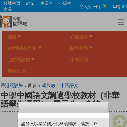
Skip
教城主頁
教師
中學生
小學生
繁
登入/註冊
|
|
English
to
家長
main
content
圖書
好書推介
e悅讀學校計劃
閱讀服務
我的閱讀城
十本好讀
漫話生活
香港閱讀城
> 圖書 >
學與教
>
中國語文
中學中國語文調適學校教材（非華
語學生適用）- 單元八：食物
4
請登入以享受個人化閱讀體驗，或按「略