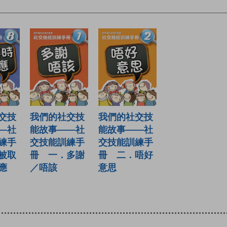
交技
我們的社交技
我們的社交技
—社
能故事——社
能故事——社
練手
交技能訓練手
交技能訓練手
被取
冊 一．多謝
冊 二．唔好
應
／唔該
意思