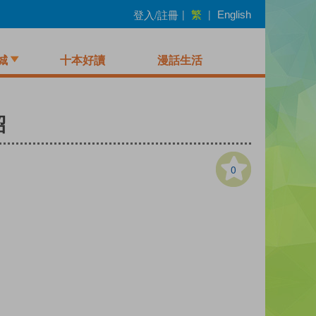
繁
登入/註冊
|
|
English
城
十本好讀
漫話生活
紹
0