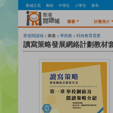
Skip
教城主頁
教師
中學生
小學生
家長
to
main
content
圖書
好書推介
香港閱讀城
> 圖書 >
學與教
>
特殊教育需要
讀寫策略發展網絡計劃教材